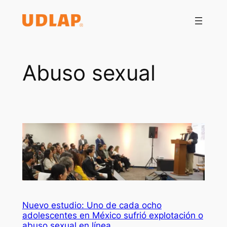
Saltar
al
contenido
Abuso sexual
Nuevo estudio: Uno de cada ocho
adolescentes en México sufrió explotación o
abuso sexual en línea