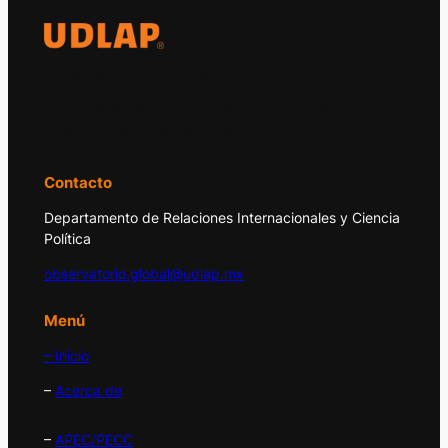
El Observatorio Global UDLAP analiza los
principales acontecimientos de la economía
y la política internacional.
Contacto
Departamento de Relaciones Internacionales y Ciencia
Política
observatorio.global@udlap.mx
Menú
– Inicio
–
Acerca de
–
APEC/PECC