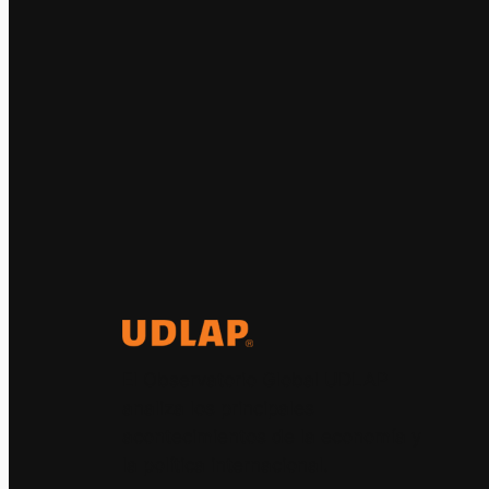
El Observatorio Global UDLAP
analiza los principales
acontecimientos de la economía y
la política internacional.