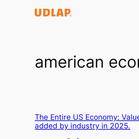
Saltar
al
contenido
american ec
The Entire US Economy: Valu
added by industry in 2025.