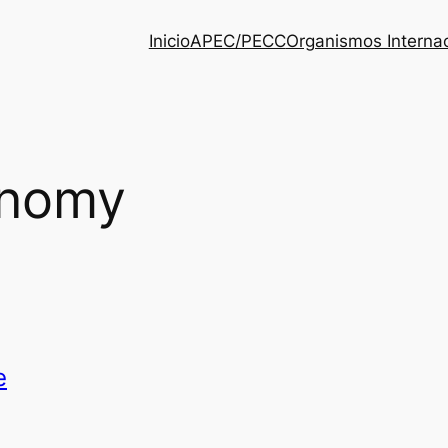
Inicio
APEC/PECC
Organismos Interna
onomy
e