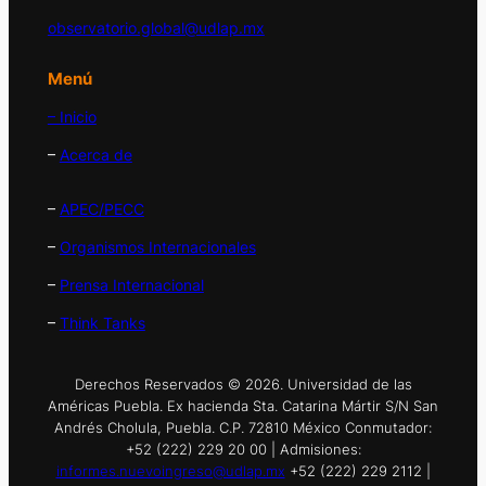
observatorio.global@udlap.mx
Menú
– Inicio
–
Acerca de
–
APEC/PECC
–
Organismos Internacionales
–
Prensa Internacional
–
Think Tanks
Derechos Reservados © 2026. Universidad de las
Américas Puebla. Ex hacienda Sta. Catarina Mártir S/N San
Andrés Cholula, Puebla. C.P. 72810 México Conmutador:
+52 (222) 229 20 00 | Admisiones:
informes.nuevoingreso@udlap.mx
+52 (222) 229 2112 |