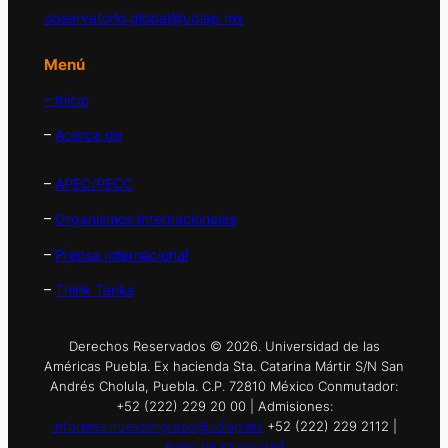
observatorio.global@udlap.mx
Menú
– Inicio
–
Acerca de
–
APEC/PECC
–
Organismos Internacionales
–
Prensa Internacional
–
Think Tanks
Derechos Reservados © 2026. Universidad de las
Américas Puebla. Ex hacienda Sta. Catarina Mártir S/N San
Andrés Cholula, Puebla. C.P. 72810 México Conmutador:
+52 (222) 229 20 00 | Admisiones:
informes.nuevoingreso@udlap.mx
+52 (222) 229 2112 |
Aviso de privacidad