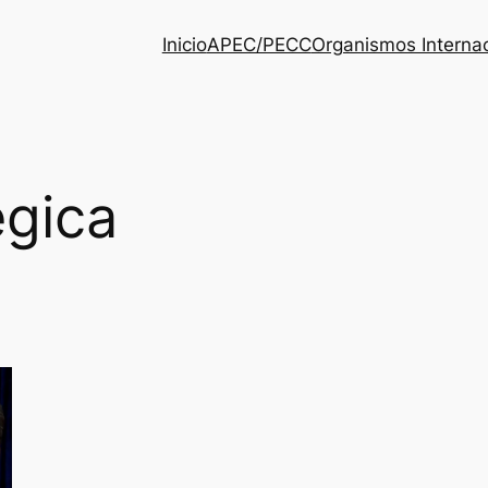
Inicio
APEC/PECC
Organismos Interna
égica