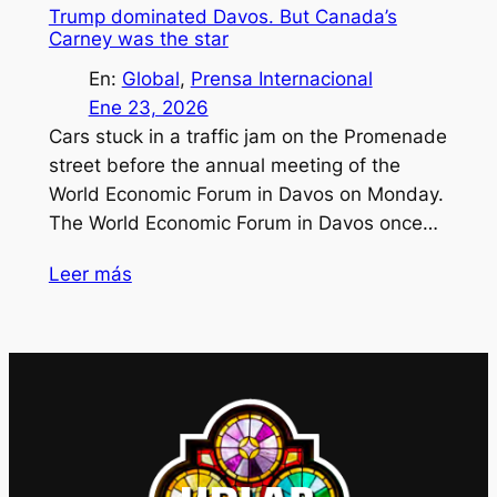
Trump dominated Davos. But Canada’s
Carney was the star
En:
Global
, 
Prensa Internacional
Ene 23, 2026
Cars stuck in a traffic jam on the Promenade
street before the annual meeting of the
World Economic Forum in Davos on Monday.
The World Economic Forum in Davos once…
Leer más