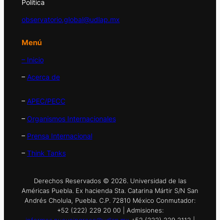
Política
observatorio.global@udlap.mx
Menú
– Inicio
–
Acerca de
–
APEC/PECC
–
Organismos Internacionales
–
Prensa Internacional
–
Think Tanks
Derechos Reservados © 2026. Universidad de las
Américas Puebla. Ex hacienda Sta. Catarina Mártir S/N San
Andrés Cholula, Puebla. C.P. 72810 México Conmutador:
+52 (222) 229 20 00 | Admisiones:
informes.nuevoingreso@udlap.mx
+52 (222) 229 2112 |