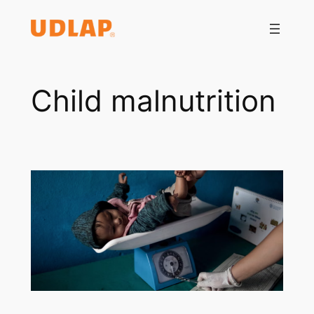
Saltar
al
contenido
Child malnutrition