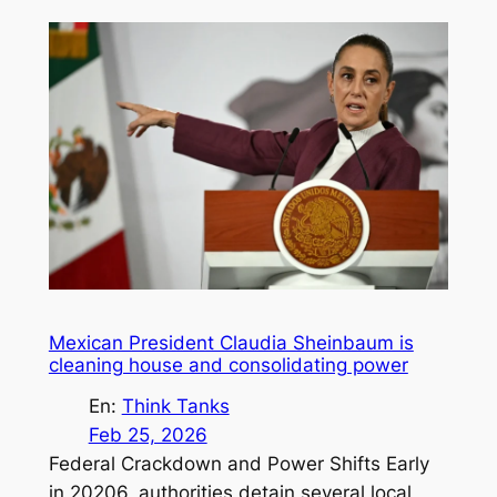
Mexican President Claudia Sheinbaum is
cleaning house and consolidating power
En:
Think Tanks
Feb 25, 2026
Federal Crackdown and Power Shifts Early
in 20206, authorities detain several local