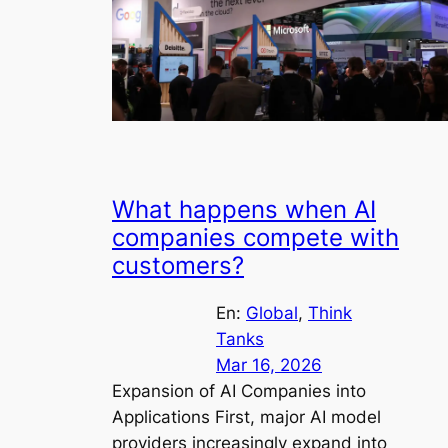
What happens when AI
companies compete with
customers?
En:
Global
, 
Think
Tanks
Mar 16, 2026
Expansion of AI Companies into
Applications First, major AI model
providers increasingly expand into