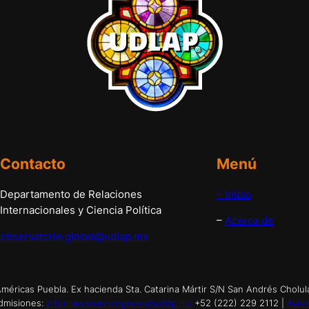
Contacto
Menú
Departamento de Relaciones
– Inicio
Internacionales y Ciencia Política
–
Acerca de
observatorio.global@udlap.mx
éricas Puebla. Ex hacienda Sta. Catarina Mártir S/N San Andrés Cholul
dmisiones:
informes.nuevoingreso@udlap.mx
+52 (222) 229 2112 |
Aviso