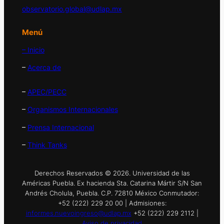
observatorio.global@udlap.mx
Menú
– Inicio
–
Acerca de
–
APEC/PECC
–
Organismos Internacionales
–
Prensa Internacional
–
Think Tanks
Derechos Reservados © 2026. Universidad de las
Américas Puebla. Ex hacienda Sta. Catarina Mártir S/N San
Andrés Cholula, Puebla. C.P. 72810 México Conmutador:
+52 (222) 229 20 00 | Admisiones:
informes.nuevoingreso@udlap.mx
+52 (222) 229 2112 |
Aviso de privacidad