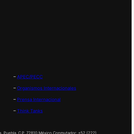
–
APEC/PECC
–
Organismos Internacionales
–
Prensa Internacional
–
Think Tanks
a, Puebla. C.P. 72810 México Conmutador: +52 (222)