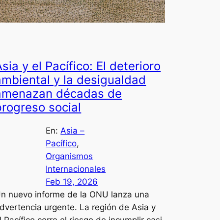
sia y el Pacífico: El deterioro
ambiental y la desigualdad
amenazan décadas de
progreso social
En:
Asia –
Pacífico
, 
Organismos
Internacionales
Feb 19, 2026
n nuevo informe de la ONU lanza una
dvertencia urgente. La región de Asia y
l Pacífico corre el riesgo de incumplir casi