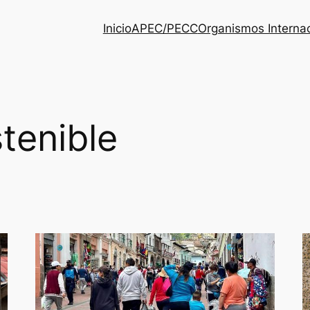
Inicio
APEC/PECC
Organismos Interna
stenible