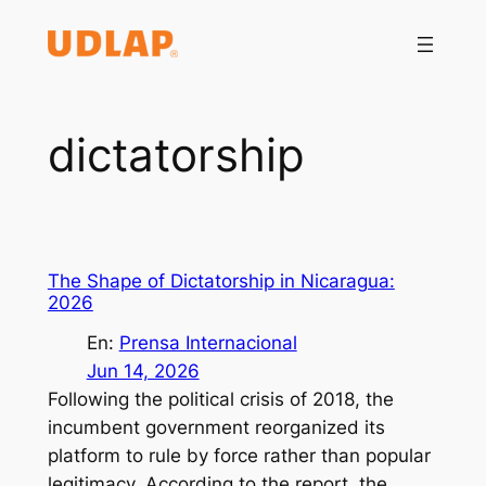
Saltar
al
contenido
dictatorship
The Shape of Dictatorship in Nicaragua:
2026
En:
Prensa Internacional
Jun 14, 2026
Following the political crisis of 2018, the
incumbent government reorganized its
platform to rule by force rather than popular
legitimacy. According to the report, the