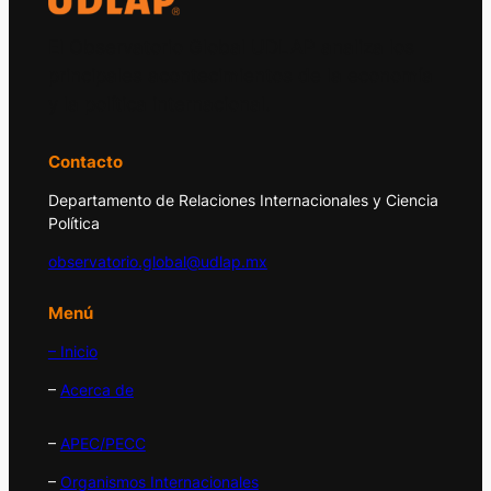
El Observatorio Global UDLAP analiza los
principales acontecimientos de la economía
y la política internacional.
Contacto
Departamento de Relaciones Internacionales y Ciencia
Política
observatorio.global@udlap.mx
Menú
– Inicio
–
Acerca de
–
APEC/PECC
–
Organismos Internacionales