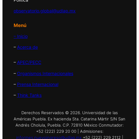
observatorio.global@udlap.mx
Menú
– Inicio
–
Acerca de
–
APEC/PECC
–
Organismos Internacionales
–
Prensa Internacional
–
Think Tanks
Derechos Reservados © 2026. Universidad de las
Américas Puebla. Ex hacienda Sta. Catarina Mártir S/N San
Andrés Cholula, Puebla. C.P. 72810 México Conmutador:
+52 (222) 229 20 00 | Admisiones:
informes.nuevoingreso@udlap.mx
+52 (222) 229 2112 |