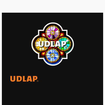
El Observatorio Global UDLAP analiza los
principales acontecimientos de la economía
y la política internacional.