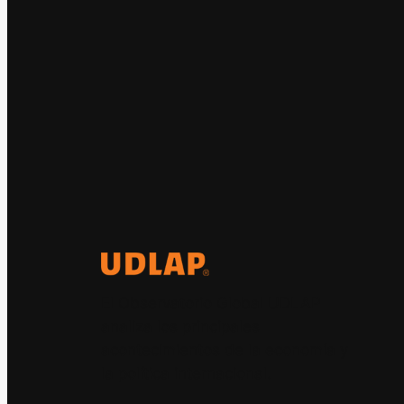
El Observatorio Global UDLAP
analiza los principales
acontecimientos de la economía y
la política internacional.