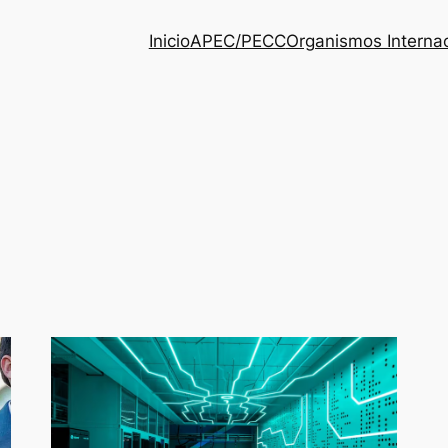
Inicio
APEC/PECC
Organismos Interna