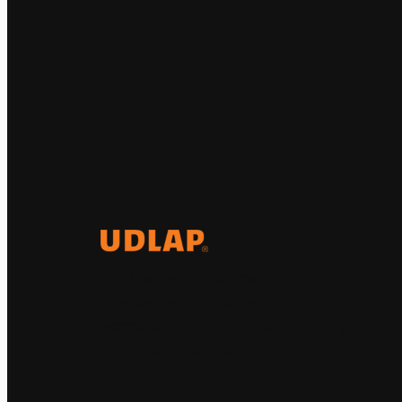
El Observatorio Global UDLAP
analiza los principales
acontecimientos de la economía y
la política internacional.