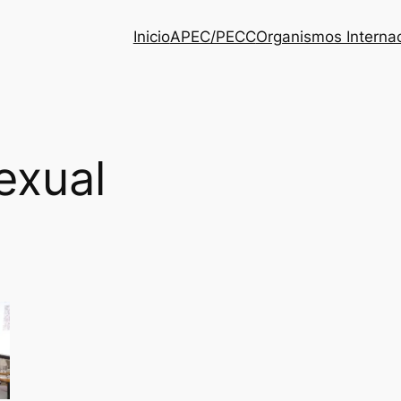
Inicio
APEC/PECC
Organismos Interna
exual