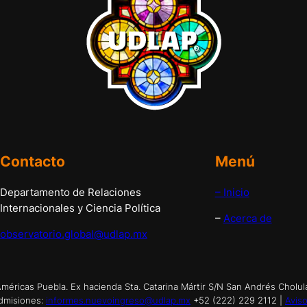
Contacto
Menú
Departamento de Relaciones
– Inicio
Internacionales y Ciencia Política
–
Acerca de
observatorio.global@udlap.mx
éricas Puebla. Ex hacienda Sta. Catarina Mártir S/N San Andrés Cholul
dmisiones:
informes.nuevoingreso@udlap.mx
+52 (222) 229 2112 |
Aviso