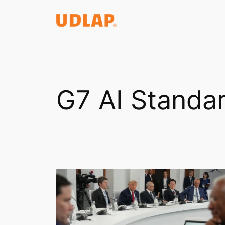
Saltar
al
contenido
G7 AI Standa