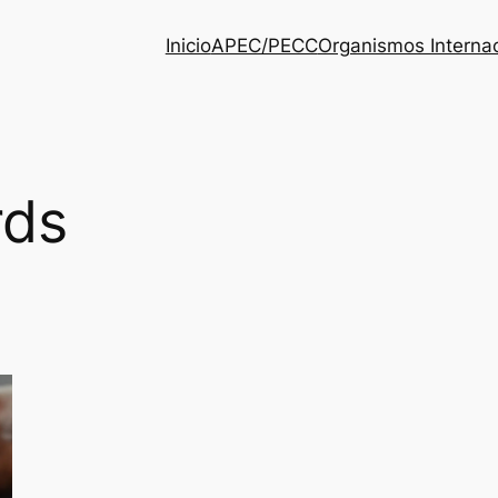
Inicio
APEC/PECC
Organismos Interna
rds