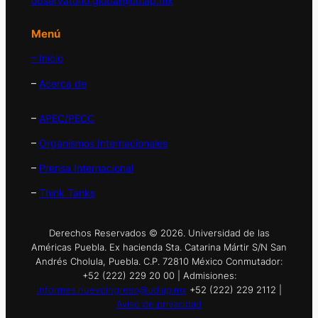
observatorio.global@udlap.mx
Menú
– Inicio
–
Acerca de
–
APEC/PECC
–
Organismos Internacionales
–
Prensa Internacional
–
Think Tanks
Derechos Reservados © 2026. Universidad de las
Américas Puebla. Ex hacienda Sta. Catarina Mártir S/N San
Andrés Cholula, Puebla. C.P. 72810 México Conmutador:
+52 (222) 229 20 00 | Admisiones:
informes.nuevoingreso@udlap.mx
+52 (222) 229 2112 |
Aviso de privacidad