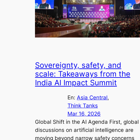
Sovereignty, safety, and
scale: Takeaways from the
India AI Impact Summit
En:
Asia Central
, 
Think Tanks
Mar 16, 2026
Global Shift in the AI Agenda First, global
discussions on artificial intelligence are
moving beyond narrow safety concerns