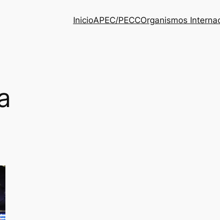
Inicio
APEC/PECC
Organismos Interna
a