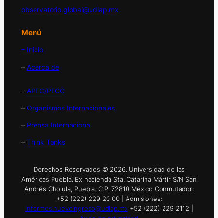
observatorio.global@udlap.mx
Menú
– Inicio
–
Acerca de
–
APEC/PECC
–
Organismos Internacionales
–
Prensa Internacional
–
Think Tanks
Derechos Reservados © 2026. Universidad de las
Américas Puebla. Ex hacienda Sta. Catarina Mártir S/N San
Andrés Cholula, Puebla. C.P. 72810 México Conmutador:
+52 (222) 229 20 00 | Admisiones:
informes.nuevoingreso@udlap.mx
+52 (222) 229 2112 |