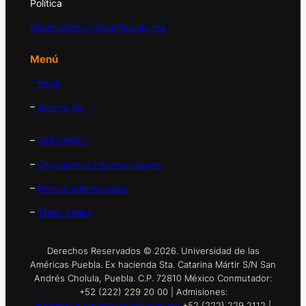
Política
observatorio.global@udlap.mx
Menú
– Inicio
–
Acerca de
–
APEC/PECC
–
Organismos Internacionales
–
Prensa Internacional
–
Think Tanks
Derechos Reservados © 2026. Universidad de las
Américas Puebla. Ex hacienda Sta. Catarina Mártir S/N San
Andrés Cholula, Puebla. C.P. 72810 México Conmutador:
+52 (222) 229 20 00 | Admisiones:
informes.nuevoingreso@udlap.mx
+52 (222) 229 2112 |