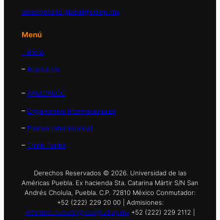
observatorio.global@udlap.mx
Menú
– Inicio
–
Acerca de
–
APEC/PECC
–
Organismos Internacionales
–
Prensa Internacional
–
Think Tanks
Derechos Reservados © 2026. Universidad de las
Américas Puebla. Ex hacienda Sta. Catarina Mártir S/N San
Andrés Cholula, Puebla. C.P. 72810 México Conmutador:
+52 (222) 229 20 00 | Admisiones:
informes.nuevoingreso@udlap.mx
+52 (222) 229 2112 |