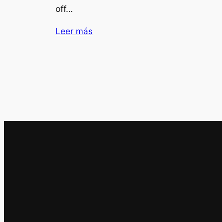
off…
Leer más