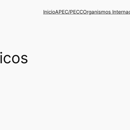
Inicio
APEC/PECC
Organismos Interna
icos