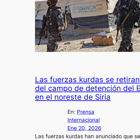
Las fuerzas kurdas se retiran
del campo de detención del E
en el noreste de Siria
En:
Prensa
Internacional
Ene 20, 2026
Las fuerzas kurdas han anunciado que s