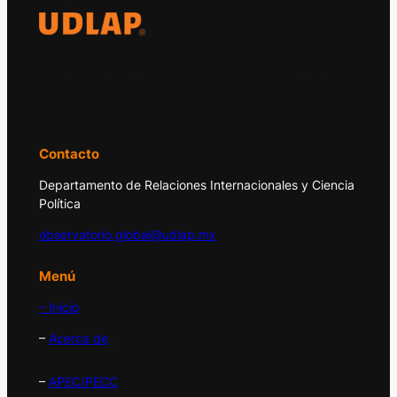
El Observatorio Global UDLAP analiza los
principales acontecimientos de la economía
y la política internacional.
Contacto
Departamento de Relaciones Internacionales y Ciencia
Política
observatorio.global@udlap.mx
Menú
– Inicio
–
Acerca de
–
APEC/PECC