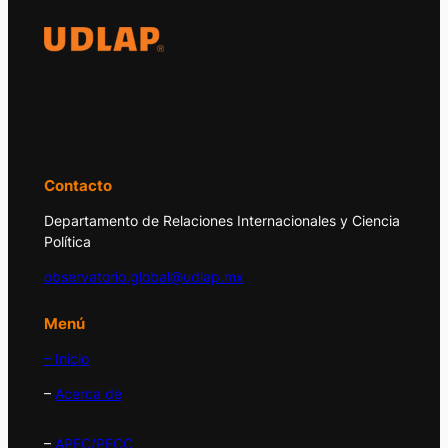
El Observatorio Global UDLAP analiza los
principales acontecimientos de la economía
y la política internacional.
Contacto
Departamento de Relaciones Internacionales y Ciencia
Política
observatorio.global@udlap.mx
Menú
– Inicio
–
Acerca de
–
APEC/PECC