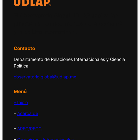
El Observatorio Global UDLAP analiza los
principales acontecimientos de la economía
y la política internacional.
Contacto
Departamento de Relaciones Internacionales y Ciencia
Política
observatorio.global@udlap.mx
Menú
– Inicio
–
Acerca de
–
APEC/PECC
–
Organismos Internacionales