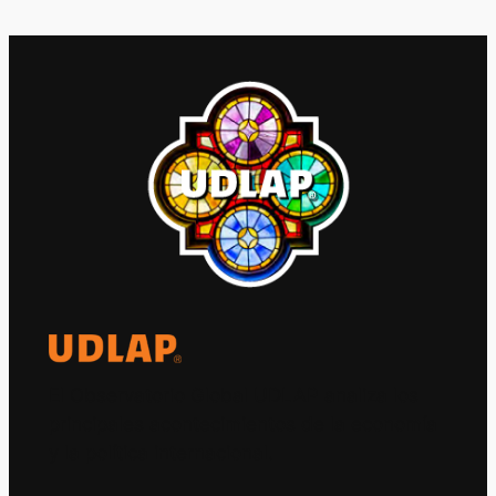
El Observatorio Global UDLAP analiza los
principales acontecimientos de la economía
y la política internacional.