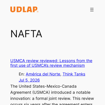
Saltar
al
contenido
NAFTA
USMCA review reviewed: Lessons from the
first use of USMCA’s review mechanism
En:
América del Norte
, 
Think Tanks
Jul 5, 2026
The United States-Mexico-Canada
Agreement (USMCA) introduced a notable
innovation: a formal joint review. This review
occurs six years after the agreement enters