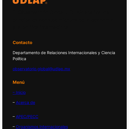
El Observatorio Global UDLAP analiza los
principales acontecimientos de la economía
y la política internacional.
Contacto
Departamento de Relaciones Internacionales y Ciencia
Política
observatorio.global@udlap.mx
Menú
– Inicio
–
Acerca de
–
APEC/PECC
–
Organismos Internacionales