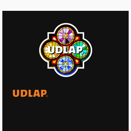
El Observatorio Global UDLAP analiza los
principales acontecimientos de la economía
y la política internacional.