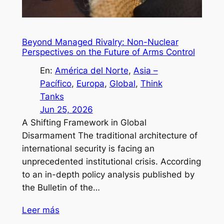
Beyond Managed Rivalry: Non-Nuclear
Perspectives on the Future of Arms Control
En:
América del Norte
, 
Asia –
Pacífico
, 
Europa
, 
Global
, 
Think
Tanks
Jun 25, 2026
A Shifting Framework in Global
Disarmament The traditional architecture of
international security is facing an
unprecedented institutional crisis. According
to an in-depth policy analysis published by
the Bulletin of the…
Leer más