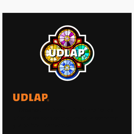
El Observatorio Global UDLAP analiza los
principales acontecimientos de la economía
y la política internacional.