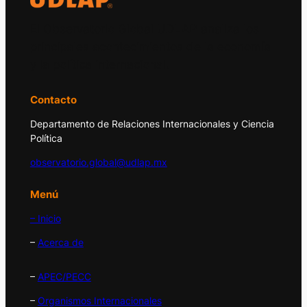
El Observatorio Global UDLAP analiza los
principales acontecimientos de la economía
y la política internacional.
Contacto
Departamento de Relaciones Internacionales y Ciencia
Política
observatorio.global@udlap.mx
Menú
– Inicio
–
Acerca de
–
APEC/PECC
–
Organismos Internacionales