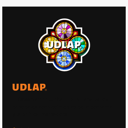
El Observatorio Global UDLAP analiza los
principales acontecimientos de la economía
y la política internacional.