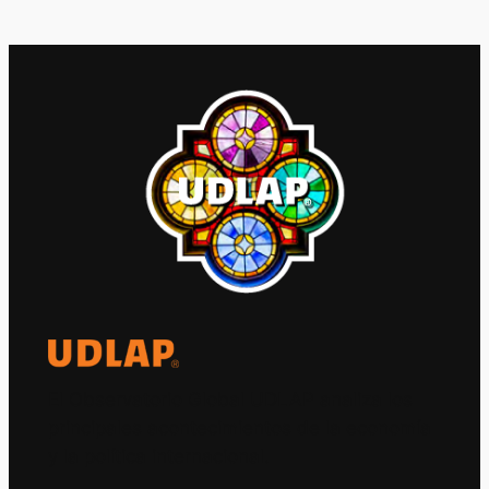
El Observatorio Global UDLAP analiza los
principales acontecimientos de la economía
y la política internacional.