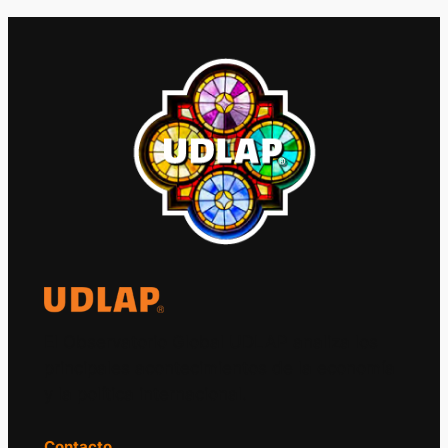
El Observatorio Global UDLAP analiza los
principales acontecimientos de la economía
y la política internacional.
Contacto