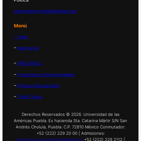
observatorio.global@udlap.mx
Menú
– Inicio
–
Acerca de
–
APEC/PECC
–
Organismos Internacionales
–
Prensa Internacional
–
Think Tanks
Derechos Reservados © 2026. Universidad de las
Américas Puebla. Ex hacienda Sta. Catarina Mártir S/N San
Andrés Cholula, Puebla. C.P. 72810 México Conmutador:
+52 (222) 229 20 00 | Admisiones:
informes.nuevoingreso@udlap.mx
+52 (222) 229 2112 |