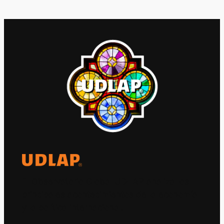
El Observatorio Global UDLAP analiza los
principales acontecimientos de la economía
y la política internacional.