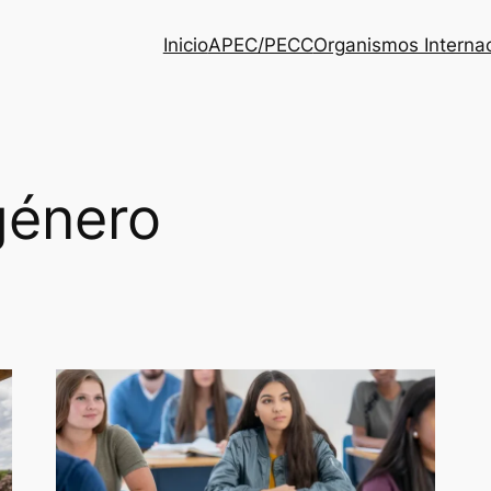
Inicio
APEC/PECC
Organismos Interna
género