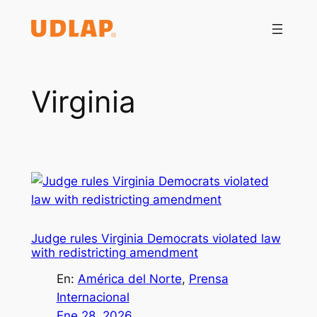
Saltar
al
contenido
Virginia
Judge rules Virginia Democrats violated law
with redistricting amendment
En:
América del Norte
, 
Prensa
Internacional
Ene 28, 2026