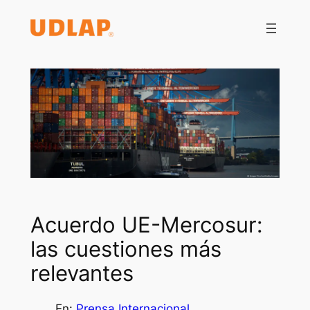
Saltar
al
contenido
Acuerdo UE-Mercosur:
las cuestiones más
relevantes
En:
Prensa Internacional