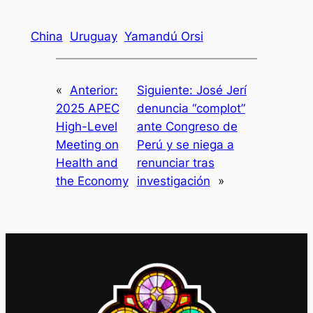
China
Uruguay
Yamandú Orsi
«
Anterior:
Siguiente:
José Jerí
2025 APEC
denuncia “complot”
High-Level
ante Congreso de
Meeting on
Perú y se niega a
Health and
renunciar tras
the Economy
investigación
»