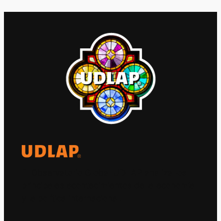
El Observatorio Global UDLAP analiza los
principales acontecimientos de la economía
y la política internacional.