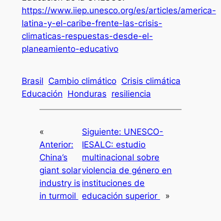
https://www.iiep.unesco.org/es/articles/america-
latina-y-el-caribe-frente-las-crisis-
climaticas-respuestas-desde-el-
planeamiento-educativo
Brasil
Cambio climático
Crisis climática
Educación
Honduras
resiliencia
«
Siguiente:
UNESCO-
Anterior:
IESALC: estudio
China’s
multinacional sobre
giant solar
violencia de género en
industry is
instituciones de
in turmoil
educación superior
»