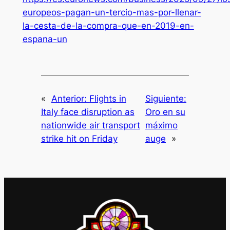
europeos-pagan-un-tercio-mas-por-llenar-
la-cesta-de-la-compra-que-en-2019-en-
espana-un
«
Anterior:
Flights in
Siguiente:
Italy face disruption as
Oro en su
nationwide air transport
máximo
strike hit on Friday
auge
»