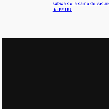
subida de la carne de vacun
de EE.UU.