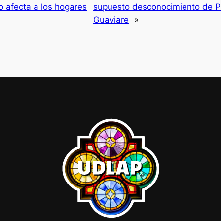
o afecta a los hogares
supuesto desconocimiento de P
Guaviare
»