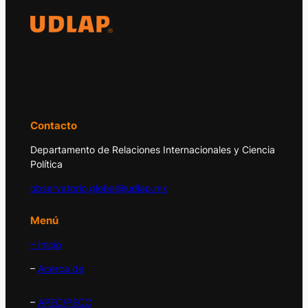
El Observatorio Global UDLAP analiza los
principales acontecimientos de la economía
y la política internacional.
Contacto
Departamento de Relaciones Internacionales y Ciencia
Política
observatorio.global@udlap.mx
Menú
– Inicio
–
Acerca de
–
APEC/PECC