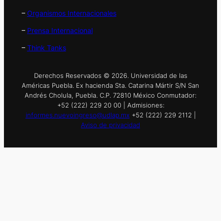
–
Organismos Internacionales
–
Prensa Internacional
–
Think Tanks
Derechos Reservados © 2026. Universidad de las
Américas Puebla. Ex hacienda Sta. Catarina Mártir S/N San
Andrés Cholula, Puebla. C.P. 72810 México Conmutador:
+52 (222) 229 20 00 | Admisiones:
informes.nuevoingreso@udlap.mx
+52 (222) 229 2112 |
Aviso de privacidad