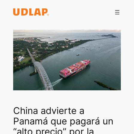
Saltar
al
contenido
China advierte a
Panamá que pagará un
“alto precio” por la