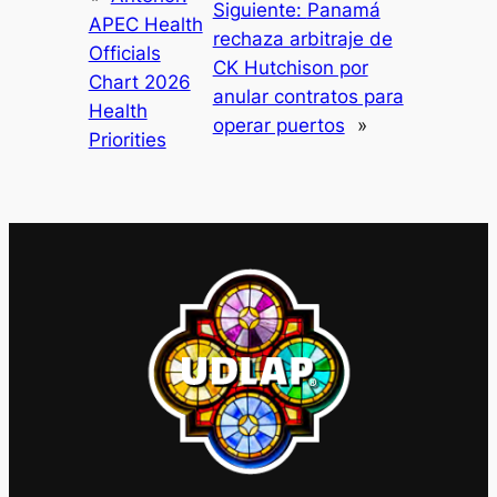
Siguiente:
Panamá
APEC Health
rechaza arbitraje de
Officials
CK Hutchison por
Chart 2026
anular contratos para
Health
operar puertos
»
Priorities